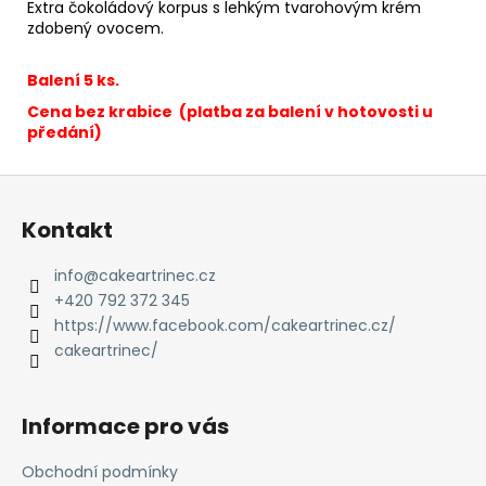
č
Extra čokoládový korpus s lehkým tvarohovým krém
u
zdobený ovocem.
j
e
Balení 5 ks.
m
Cena bez krabice (platba za balení v hotovosti u
e
předání)
Z
ČOKOLÁDOVÁ
PANNA
á
COTTA
Kontakt
p
MINI
a
450
info
@
cakeartrinec.cz
Kč
t
+420 792 372 345
í
https://www.facebook.com/cakeartrinec.cz/
cakeartrinec/
Informace pro vás
Obchodní podmínky