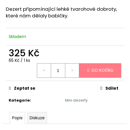
a
Dezert připomínající lehké tvarohové dobroty,
j
které nám dělaly babičky.
í
t
?
Skladem
325 Kč
Měrná
65 Kč / 1 ks
cena:
HLEDAT
DO KOŠÍKU
Zeptat se
Sdílet
D
o
Kategorie
:
Mini dezerty
p
o
r
Popis
Diskuze
u