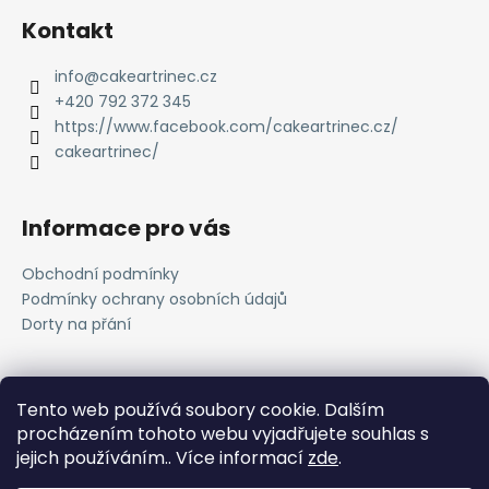
á
Kontakt
p
a
info
@
cakeartrinec.cz
t
+420 792 372 345
í
https://www.facebook.com/cakeartrinec.cz/
cakeartrinec/
Informace pro vás
Obchodní podmínky
Podmínky ochrany osobních údajů
Dorty na přání
Přijímáme online platby
Tento web používá soubory cookie. Dalším
procházením tohoto webu vyjadřujete souhlas s
jejich používáním.. Více informací
zde
.