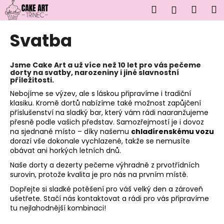
K
Přejít
Hledat
Náku
M
Přihlášen
na
o
obsah
Zpět
Zpět
košík
š
Svatba
í
C
k
o
Jsme
Cake Art
a už více než 10 let pro vás pečeme
dorty na svatby, narozeniny i jiné slavnostní
p
příležitosti.
o
Nebojíme se výzev, ale s láskou připravíme i tradiční
klasiku. Kromě dortů nabízíme také možnost zapůjčení
t
příslušenství na sladký bar, který vám rádi naaranžujeme
ř
přesně podle vašich představ. Samozřejmostí je i dovoz
e
na sjednané místo – díky našemu
chladírenskému vozu
dorazí vše dokonale vychlazené, takže se nemusíte
b
obávat ani horkých letních dnů.
u
Naše dorty a dezerty pečeme výhradně z prvotřídních
j
surovin, protože kvalita je pro nás na prvním místě.
e
Dopřejte si sladké potěšení pro váš velký den a zároveň
t
ušetřete. Stačí nás kontaktovat a rádi pro vás připravíme
e
tu nejlahodnější kombinaci!
n