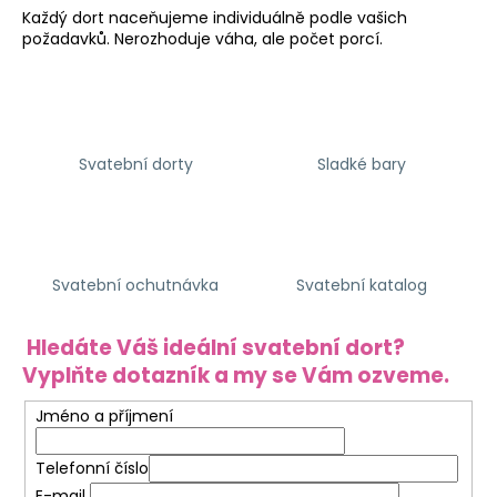
Každý dort naceňujeme individuálně podle vašich
a
požadavků. Nerozhoduje váha, ale počet porcí.
j
í
t
?
Svatební dorty
Sladké bary
HLEDAT
Svatební ochutnávka
Svatební katalog
Hledáte Váš ideální svatební dort?
D
Vyplňte dotazník a my se Vám ozveme.
o
p
Jméno a příjmení
o
r
Telefonní číslo
u
E-mail