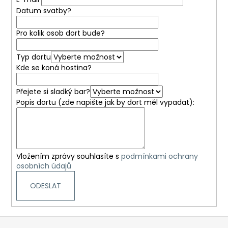
č
u
Datum svatby?
j
e
Pro kolik osob dort bude?
m
e
Typ dortu
Kde se koná hostina?
MAKRONKY
Přejete si sladký bar?
36
Popis dortu (zde napište jak by dort měl vypadat):
Kč
Vložením zprávy souhlasíte s
podmínkami ochrany
osobních údajů
Z