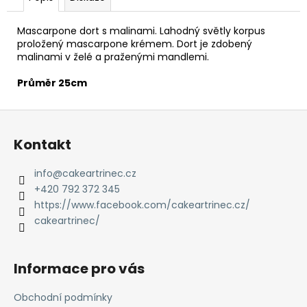
č
u
j
Mascarpone dort s malinami. Lahodný světly korpus
proložený mascarpone krémem. Dort je zdobený
e
malinami v želé a praženými mandlemi.
m
e
Průměr 25cm
Z
MAKOVÝ
DORT
á
Kontakt
890
p
Kč
a
info
@
cakeartrinec.cz
t
+420 792 372 345
í
https://www.facebook.com/cakeartrinec.cz/
cakeartrinec/
Informace pro vás
Obchodní podmínky