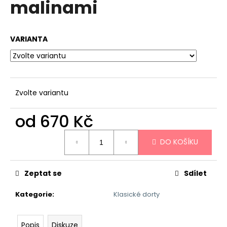
malinami
a
j
í
VARIANTA
t
?
Zvolte variantu
od
670 Kč
HLEDAT
Měrná
DO KOŠÍKU
cena:
D
o
Zeptat se
Sdílet
p
o
Kategorie
:
Klasické dorty
r
u
Popis
Diskuze