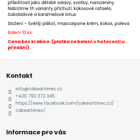
č
příležitosti jako dětské oslavy, svatby, narozeniny.
u
Nabízíme tři varianty příchutí: kokosové rafaelo,
j
čokoládové a karamelové lotus.
e
Složení - Světlý piškot, mascarpone krém, kokos, poleva
m
Balení 10 ks
e
Cena bez krabice (platba za balení v hotovosti u
předání)
ČOKOLÁDOVÝ
DORT
Z
S
OVOCEM
á
Kontakt
950
p
Kč
a
info
@
cakeartrinec.cz
t
+420 792 372 345
í
https://www.facebook.com/cakeartrinec.cz/
cakeartrinec/
Informace pro vás