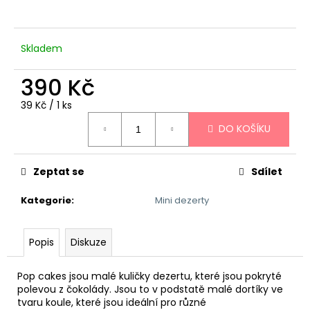
a
j
Skladem
í
t
390 Kč
?
Měrná
39 Kč / 1 ks
cena:
DO KOŠÍKU
HLEDAT
Zeptat se
Sdílet
Kategorie
:
Mini dezerty
D
o
Popis
Diskuze
p
o
Pop cakes jsou malé kuličky dezertu, které jsou pokryté
r
polevou z čokolády. Jsou to v podstatě malé dortíky ve
u
tvaru koule, které jsou ideální pro různé