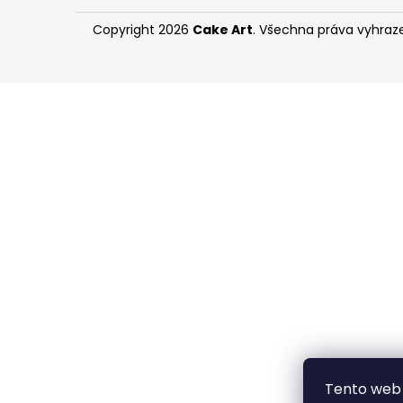
TARTALETKA OVOCNÁ
55 Kč
Copyright 2026
Cake Art
. Všechna práva vyhraz
Tento web 