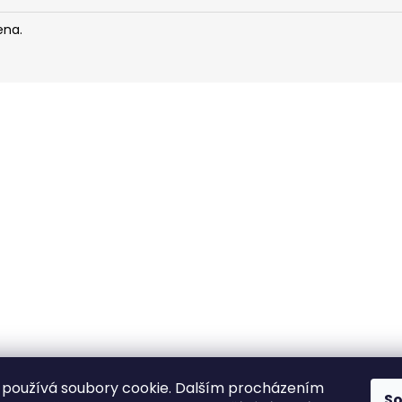
FRANCOUZSKÝ VĚTRNÍK- PISTÁCIE
FRANCOUZSKÝ V
A JAHODA
245 Kč
ena.
245 Kč
používá soubory cookie. Dalším procházením
S