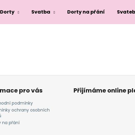
Dorty
Svatba
Dorty na přání
Svateb
Co potřebujete najít?
HLEDAT
Doporučujeme
rmace pro vás
Přijímáme online p
odní podmínky
ínky ochrany osobních
ů
y na přání