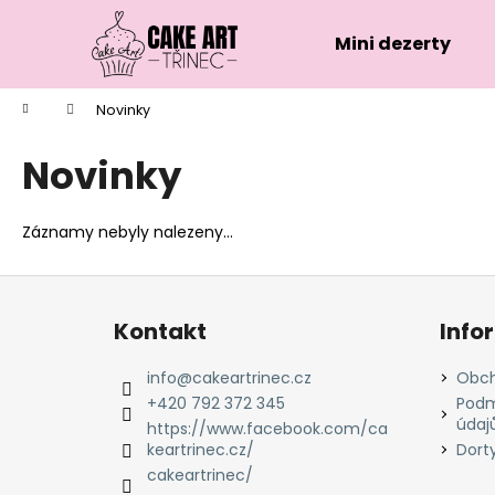
K
Přejít
na
o
Mini dezerty
obsah
Zpět
Zpět
š
do
do
í
Domů
Novinky
k
obchodu
obchodu
Novinky
Záznamy nebyly nalezeny...
Z
á
Kontakt
Info
p
a
info
@
cakeartrinec.cz
Obch
t
+420 792 372 345
Podm
údaj
í
https://www.facebook.com/ca
keartrinec.cz/
Dort
cakeartrinec/