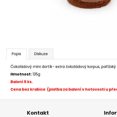
TARTALETKA OVOCNÁ
55 Kč
Popis
Diskuze
Čokoládový mini dortík- extra čokoládový korpus, pařížs
Hmotnost:
135g
Balení 5 ks.
Cena bez krabice (platba za balení v hotovosti u pře
Z
á
Kontakt
Info
p