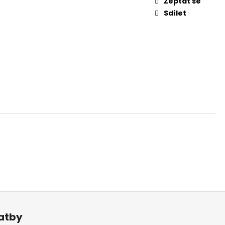
Zeptat se
ĚTRNÍK - MASCARPONE
Sdílet
latby