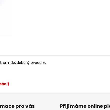
FRANCOUZSKÝ VĚTRNÍK- PISTÁCIE
FRANCOUZSKÝ V
A JAHODA
245 Kč
245 Kč
ký krém, dozdobený ovocem.
dání)
rmace pro vás
Přijímáme online p