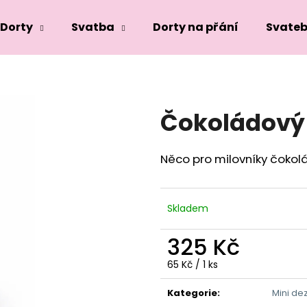
Dorty
Svatba
Dorty na přání
Svateb
Co potřebujete najít?
Čokoládový 
HLEDAT
Něco pro milovníky čokol
Doporučujeme
Skladem
325 Kč
Měrná
65 Kč / 1 ks
cena:
Kategorie
:
Mini de