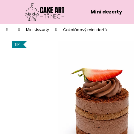
K
Přejít
na
o
Mini dezerty
obsah
Zpět
Zpět
š
do
do
í
Domů
Mini dezerty
Čokoládový mini dortík
k
obchodu
obchodu
TIP