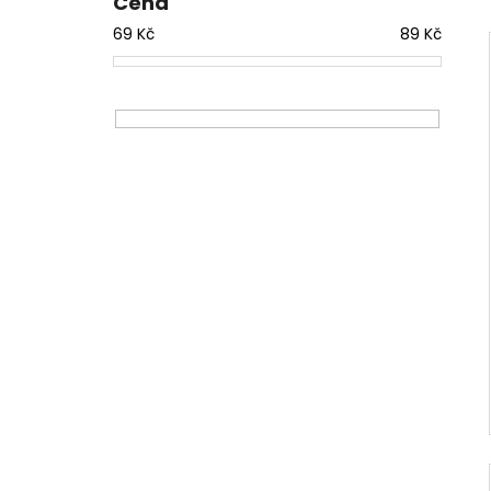
Cena
HRUŠKA
l
80 Kč
69
Kč
89
Kč