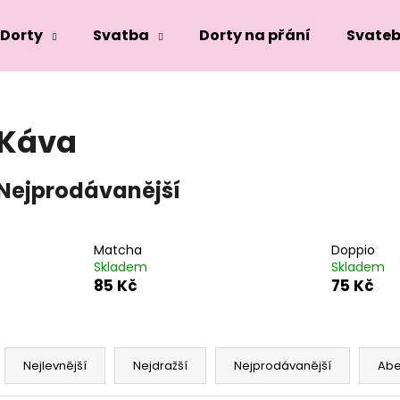
Dorty
Svatba
Dorty na přání
Svateb
Co potřebujete najít?
Káva
HLEDAT
Nejprodávanější
Doporučujeme
Matcha
Doppio
Skladem
Skladem
85 Kč
75 Kč
Ř
a
Nejlevnější
Nejdražší
Nejprodávanější
Ab
z