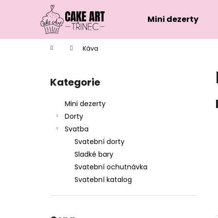
K
Přejít
na
o
Mini dezerty
obsah
Zpět
Zpět
š
do
do
í
Domů
Káva
k
obchodu
obchodu
P
o
Kategorie
Přeskočit
s
kategorie
t
Mini dezerty
r
Dorty
a
Svatba
n
Svatební dorty
n
Sladké bary
í
Svatební ochutnávka
p
Svatební katalog
a
n
e