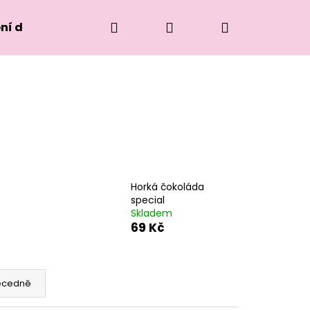
Hledat
Přihlášení
Nákupní
ní dorty
košík
Horká čokoláda
special
Skladem
69 Kč
Následující
ecedně