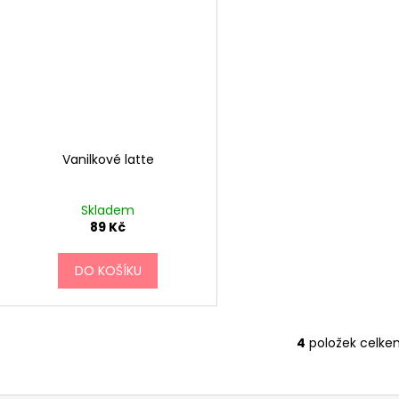
Vanilkové latte
Skladem
89 Kč
DO KOŠÍKU
4
položek celke
O
v
l