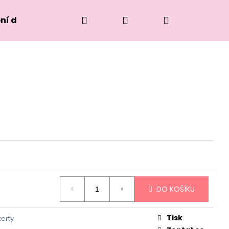
Hledat
Přihlášení
Nákupní
ní dorty
košík
DO KOŠÍKU
Následující
Tisk
zerty