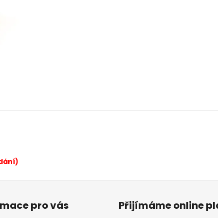
MINI VĚTRNÍK
HRUŠKA
49 Kč
80 Kč
dání)
rmace pro vás
Přijímáme online p