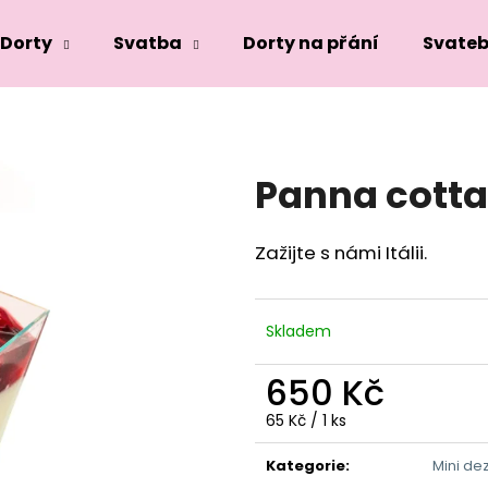
Dorty
Svatba
Dorty na přání
Svateb
Co potřebujete najít?
Panna cotta
HLEDAT
Zažijte s námi Itálii.
Doporučujeme
Skladem
650 Kč
Měrná
65 Kč / 1 ks
cena:
Kategorie
:
Mini de