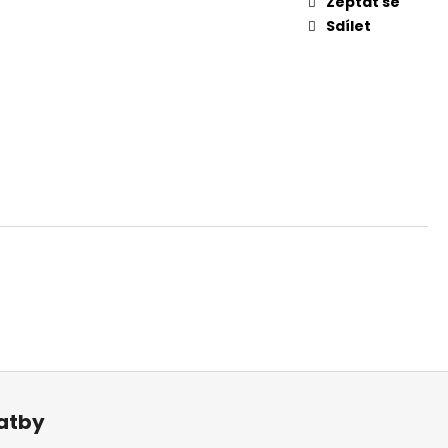
Zeptat se
Sdílet
latby