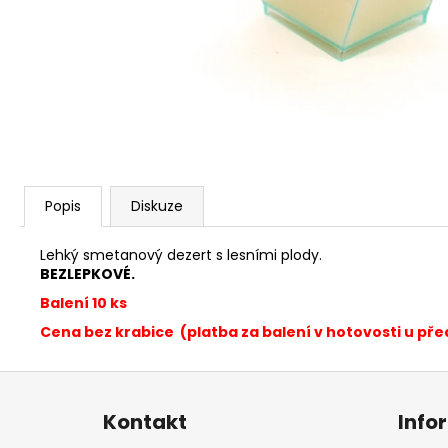
KOKOS S MANGEM A MARACUJOU
80 Kč
Popis
Diskuze
Lehký smetanový dezert s lesními plody.
BEZLEPKOVÉ.
Balení 10 ks
Cena bez krabice (platba za balení v hotovosti u pře
Z
á
Kontakt
Info
p