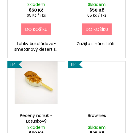
č
d
Skladem
Skladem
u
u
650 Kč
650 Kč
j
k
Měrná
Měrná
65 Kč / 1 ks
65 Kč / 1 ks
e
cena:
cena:
t
m
DO KOŠÍKU
DO KOŠÍKU
ů
e
Lehký čokoládovo-
Zažijte s námi Itálii.
smetanový dezert s...
ČOKOLÁDOVÝ
DORT
S
TIP
TIP
OVOCEM
950
Kč
Pečený nanuk -
Brownies
Lotuskový
Skladem
Skladem