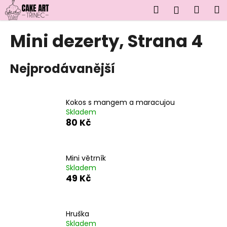
K
Přejít
Hledat
Náku
M
Přihlášen
na
o
obsah
Zpět
Zpět
košík
š
Mini dezerty
, Strana 4
í
C
k
Nejprodávanější
o
p
o
Kokos s mangem a maracujou
t
Skladem
ř
80 Kč
e
b
u
Mini větrník
Skladem
j
49 Kč
e
t
e
Hruška
n
Skladem