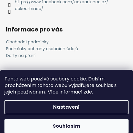
í
https://www.facebook.com/cakeartrinec.cz/
v
cakeartrinec/
k
y
v
Informace pro vás
ý
p
Obchodní podmínky
i
Podmínky ochrany osobních údajů
s
Dorty na přání
u
Přijímáme online platby
Tento web používá soubory cookie. Dalším
procházením tohoto webu vyjadřujete souhlas s
jejich používáním.. Více informací
zde
.
Nastavení
Vytvořil Shoptet
Souhlasím
Copyright 2026
Cake Art
. Všechna práva vyhrazena.