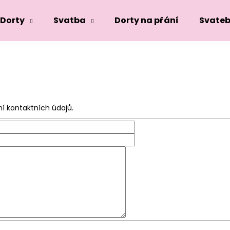
Dorty
Svatba
Dorty na přání
Svateb
Co potřebujete najít?
HLEDAT
í kontaktních údajů.
Doporučujeme