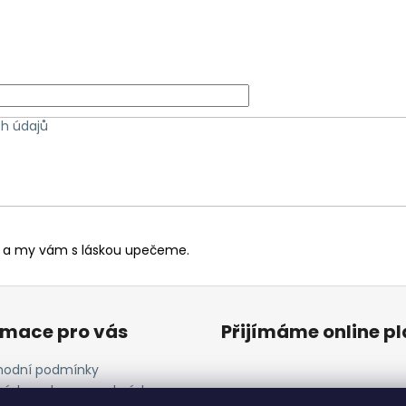
PAVLOVA
MAKRONKY
55 Kč
36 Kč
h údajů
te a my vám s láskou upečeme.
rmace pro vás
Přijímáme online p
odní podmínky
ínky ochrany osobních