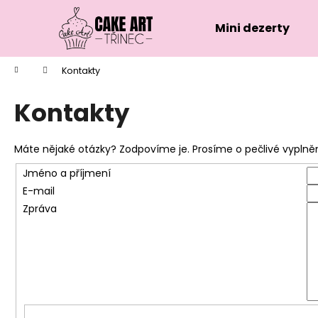
K
Přejít
na
o
Mini dezerty
obsah
Zpět
Zpět
š
do
do
í
Domů
Kontakty
k
obchodu
obchodu
Kontakty
Máte nějaké otázky? Zodpovíme je. Prosíme o pečlivé vyplněn
Jméno a příjmení
E-mail
Zpráva