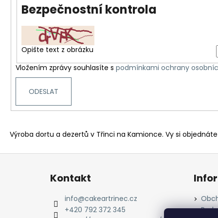
HRUŠKA
Bezpečnostní kontrola
80 Kč
Opište text z obrázku
Vložením zprávy souhlasíte s
podmínkami ochrany osobníc
ODESLAT
Výroba dortu a dezertů v Třinci na Kamionce. Vy si objedná
Z
á
Kontakt
Info
p
a
info
@
cakeartrinec.cz
Obch
t
+420 792 372 345
Podm